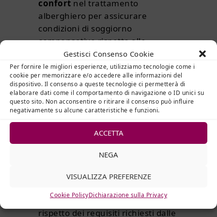
confort
nel trattamento
alberghiero per assicurare
condizioni di soggiorno
compensative rispetto alle
privazioni e ai disagi connaturati
Gestisci Consenso Cookie
nella degenza.
Per fornire le migliori esperienze, utilizziamo tecnologie come i
cookie per memorizzare e/o accedere alle informazioni del
dispositivo. Il consenso a queste tecnologie ci permetterà di
La soddisfazione degli Utenti
e
elaborare dati come il comportamento di navigazione o ID unici su
dei loro familiari, in termini di
questo sito. Non acconsentire o ritirare il consenso può influire
negativamente su alcune caratteristiche e funzioni.
eccellenza delle prestazioni
fornite, rispetto dei loro bisogni e
ACCETTA
delle loro richieste, disponibilità e
sollecitudine continue nei loro
NEGA
riguardi, costituiscono quindi
l’obiettivo prioritario a cui tutto il
VISUALIZZA PREFERENZE
Personale deve orientare i propri
Cookie Policy
Dichiarazione sulla Privacy
sforzi nelle varie attività, nel
rispetto dei requisiti richiesti dalle