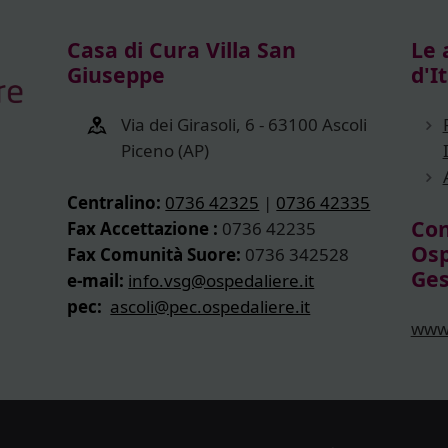
Casa di Cura Villa San
Le 
Giuseppe
d'It
Via dei Girasoli, 6 - 63100 Ascoli
Piceno (AP)
Centralino:
0736 42325
|
0736 42335
Con
Fax Accettazione :
0736 42235
Osp
Fax Comunità Suore:
0736 342528
Ge
e-mail:
info.vsg@ospedaliere.it
pec:
ascoli@pec.ospedaliere.it
www.