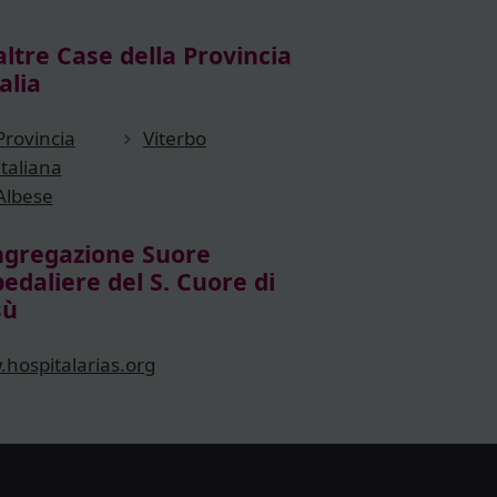
altre Case della Provincia
alia
Provincia
Viterbo
Italiana
Albese
gregazione Suore
edaliere del S. Cuore di
sù
hospitalarias.org