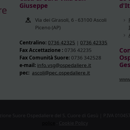
Giuseppe
d'It
Via dei Girasoli, 6 - 63100 Ascoli
Piceno (AP)
Centralino:
0736 42325
|
0736 42335
Con
Fax Accettazione :
0736 42235
Osp
Fax Comunità Suore:
0736 342528
Ge
e-mail:
info.vsg@ospedaliere.it
pec:
ascoli@pec.ospedaliere.it
www.
ione Suore Ospedaliere del S. Cuore di Gesù | P.IVA 010457
police
-
Cookie Policy