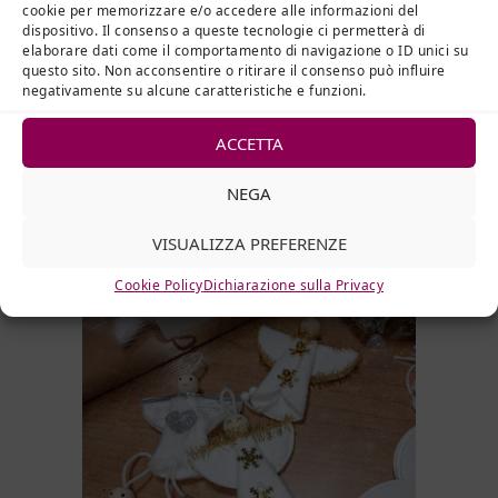
con la sua venuta, ci ricorda il
cookie per memorizzare e/o accedere alle informazioni del
dispositivo. Il consenso a queste tecnologie ci permetterà di
Santo Natale.
elaborare dati come il comportamento di navigazione o ID unici su
questo sito. Non acconsentire o ritirare il consenso può influire
Il team del Servizio Educativo –
negativamente su alcune caratteristiche e funzioni.
Casa di Cura Villa S. Giuseppe
ACCETTA
NEGA
VISUALIZZA PREFERENZE
Cookie Policy
Dichiarazione sulla Privacy