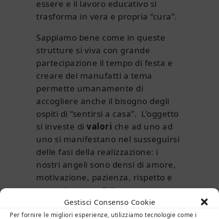
essere e il lavoro educativo si
trasforma in vera e propria “cura”.
Sappiamo bene come in queste
strutture si viva con grande
partecipazione il tempo di festa e
creare dei manufatti a tema
permette umanamente di
accogliere anche il bisogno degli
ospiti di “sentirsi a casa”. L’oggetto
si investe di
valori
che ad uno ad
uno si manifestano nel susseguirsi
delle fasi della realizzazione: i
nostri angeli sono densi di amore,
motivazione, pazienza, rispetto e
comunione con l’altro.
Gestisci Consenso Cookie
Ed è proprio quello che ogni anno,
Per fornire le migliori esperienze, utilizziamo tecnologie come i