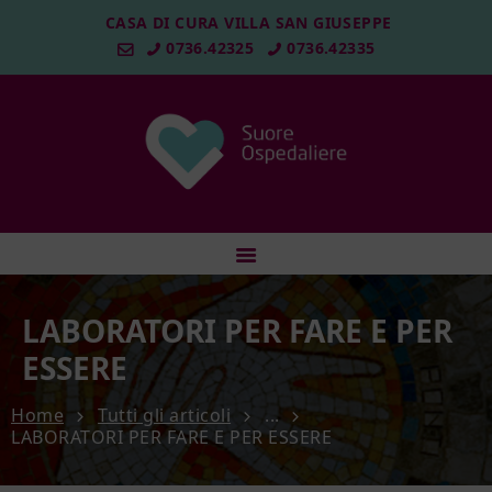
CASA DI CURA VILLA SAN GIUSEPPE
0736.42325
0736.42335
HOME
ISTITUZIONE
SERVIZI PER IL PAZIENTE
LABORATORI PER FARE E PER
AMBULATORI
ESSERE
QUALITA’ E SICUREZZA
Home
Tutti gli articoli
...
FORMAZIONE E RICERCA
LABORATORI PER FARE E PER ESSERE
SOSTIENICI